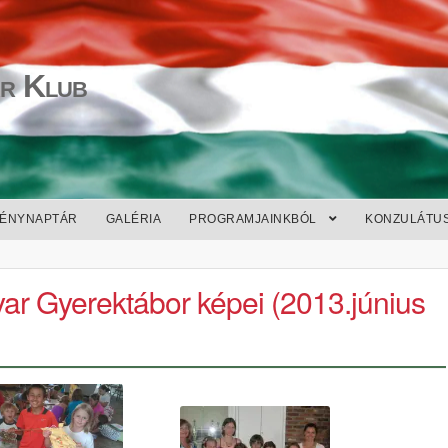
r Klub
ÉNYNAPTÁR
GALÉRIA
PROGRAMJAINKBÓL
KONZULÁTU
yar Gyerektábor képei (2013.június