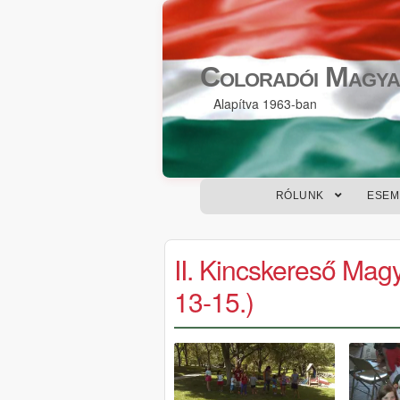
Skip
Skip
to
to
Coloradói Magya
navigation
content
Alapítva 1963-ban
RÓLUNK
ESEM
II. Kincskereső Mag
13-15.)