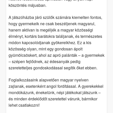
köszöntés májusban.
A játszóházba járó szülők számára kiemelten fontos,
hogy gyermekeik ne csak beszéljenek magyarul,
hanem aktívan is megéljék a magyar közösségi
élményt, kortárs barátokra találjanak, és természetes
módon kapcsolódjanak gyökereikhez. Ez a kis
közösség olyan, mint egy gondosan ápolt
gyümölcsöskert, ahol az apró palánták – a gyermekek
– szépen fejlődnek, az édesanyák pedig
szeretetteljes gondoskodással segítik őket ebben.
Foglalkozásaink alapvetően magyar nyelven
zajlanak, esetenként angol fordítással. A gyerekekkel
mondókázunk, énekelünk, népi játékokat játszunk –
és minden érdeklődőt szeretettel várunk, bármikor
lehet csatlakozni!