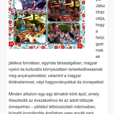
Játsz
menu
óház
célja,
hogy
a
helyi
gyer
mek
ek
játékos formában, egymás társaságában, magyar
nyelvi és kulturális környezetben ismerkedhessenek
meg anyanyelvükkel, valamint a magyar
történelemmel, népi hagyományokkal és ünnepekkel.
Minden alkalom egy-egy témakör köré épül, amely
illeszkedik az évszakokhoz és az adott időszak
ünnepeihez – például télbúcsúztató márciusban,
húsvéti locsolkodás áprilisban vagy anyák napi