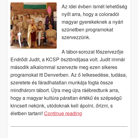
Az idei évben ismét lehetőség
nyílt arra, hogy a coloradói
magyar gyerekeknek a nyári
szünetben programokat
szervezzünk.
A tábor-sorozat főszervezője
Endrődi Judit, a KCSP ösztöndíjasa volt. Judit immár
második alkalommal szervezte meg ezen sikeres
programokat itt Denverben. Az ő lelkesedése, tudása,
szeretete és fáradhatatlan munkája fogta össze
mindhárom tábort. Újra meg újra ráébredtunk arra,
hogy a magyar kultúra páratlan értékű és szépségű
kincseit nekünk, utódoknak kell ápolni, őrizni, s
Beszámoló
életben tartani!
Continue reading
a
három
Kincskereső