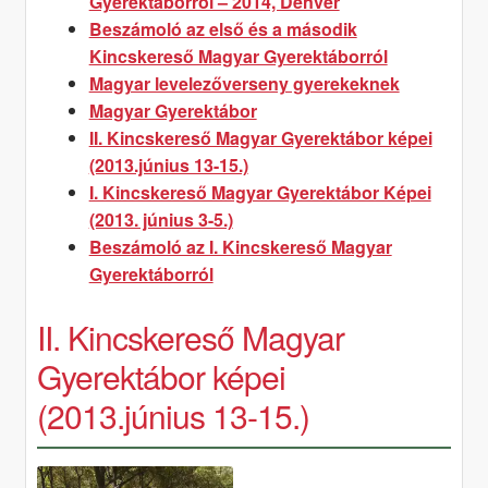
Gyerektáborról – 2014, Denver
photos
Beszámoló az első és a második
(June
Kincskereső Magyar Gyerektáborról
18-
Magyar levelezőverseny gyerekeknek
20.
Magyar Gyerektábor
2013)
II. Kincskereső Magyar Gyerektábor képei
(2013.június 13-15.)
I. Kincskereső Magyar Gyerektábor Képei
(2013. június 3-5.)
Beszámoló az I. Kincskereső Magyar
Gyerektáborról
II. Kincskereső Magyar
Gyerektábor képei
(2013.június 13-15.)