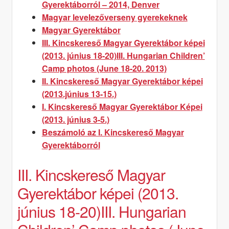
Gyerektáborról – 2014, Denver
Kincskereső
Magyar levelezőverseny gyerekeknek
Magyar
Magyar Gyerektábor
Gyerektáborról
III. Kincskereső Magyar Gyerektábor képei
(2013. június 18-20)
III. Hungarian Children’
Camp photos (June 18-20. 2013)
II. Kincskereső Magyar Gyerektábor képei
(2013.június 13-15.)
I. Kincskereső Magyar Gyerektábor Képei
(2013. június 3-5.)
Beszámoló az I. Kincskereső Magyar
Gyerektáborról
III. Kincskereső Magyar
Gyerektábor képei (2013.
június 18-20)
III. Hungarian