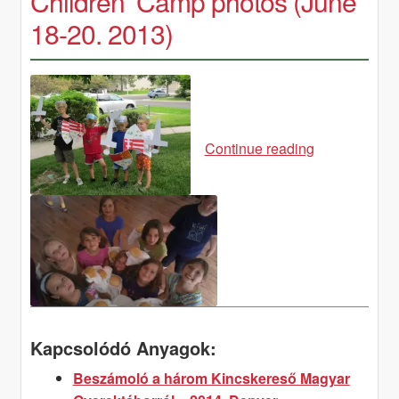
Children’ Camp photos (June
18-20. 2013)
III.
Continue reading
Kincskereső
Magyar
Gyerektábor
képei
(2013.
június
18-
20)
III.
Kapcsolódó Anyagok:
Hungarian
Children’
Beszámoló a három Kincskereső Magyar
Camp