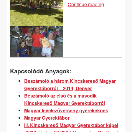
II.
Continue reading
Kincskereső
Magyar
Gyerektábor
képei
(2013.június
13-
15.)
Kapcsolódó Anyagok:
Beszámoló a három Kincskereső Magyar
Gyerektáborról – 2014, Denver
Beszámoló az első és a második
Kincskereső Magyar Gyerektáborról
Magyar levelezőverseny gyerekeknek
Magyar Gyerektábor
III. Kincskereső Magyar Gyerektábor képei