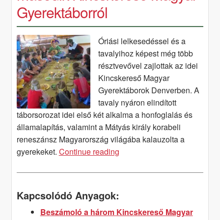
Gyerektáborról
Óriási lelkesedéssel és a
tavalyihoz képest még több
résztvevővel zajlottak az idei
Kincskereső Magyar
Gyerektáborok Denverben. A
tavaly nyáron elindított
táborsorozat idei első két alkalma a honfoglalás és
államalapítás, valamint a Mátyás király korabeli
reneszánsz Magyarország világába kalauzolta a
Beszámoló
gyerekeket.
Continue reading
az
első
és
Kapcsolódó Anyagok:
a
Beszámoló a három Kincskereső Magyar
második