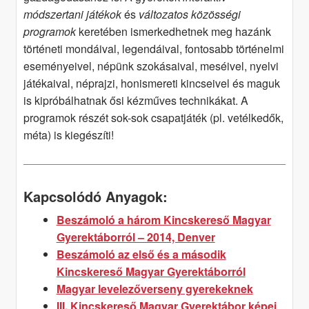
módszertani játékok
és
változatos közösségi
programok
keretében ismerkedhetnek meg hazánk
történeti mondáival, legendáival, fontosabb történelmi
eseményeivel, népünk szokásaival, meséivel, nyelvi
játékaival, néprajzi, honismereti kincseivel és maguk
is kipróbálhatnak ősi kézműves technikákat. A
programok részét sok-sok csapatjáték (pl. vetélkedők,
méta) is kiegészíti!
Kapcsolódó Anyagok:
Beszámoló a három Kincskereső Magyar
Gyerektáborról – 2014, Denver
Beszámoló az első és a második
Kincskereső Magyar Gyerektáborról
Magyar levelezőverseny gyerekeknek
III. Kincskereső Magyar Gyerektábor képei