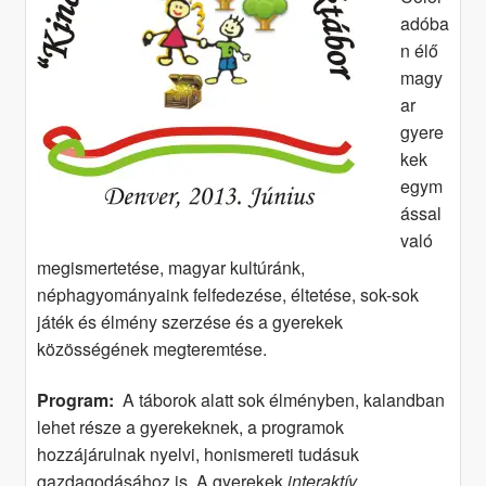
adóba
n élő
magy
ar
gyere
kek
egym
ással
való
megismertetése, magyar kultúránk,
néphagyományaink felfedezése, éltetése, sok-sok
játék és élmény szerzése és a gyerekek
közösségének megteremtése.
Program:
A táborok alatt sok élményben, kalandban
lehet része a gyerekeknek, a programok
hozzájárulnak nyelvi, honismereti tudásuk
gazdagodásához is. A gyerekek
interaktív