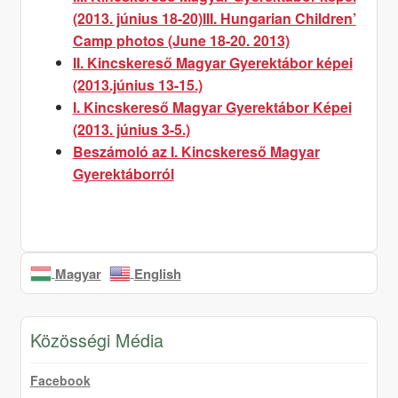
(2013. június 18-20)
III. Hungarian Children’
Camp photos (June 18-20. 2013)
II. Kincskereső Magyar Gyerektábor képei
(2013.június 13-15.)
I. Kincskereső Magyar Gyerektábor Képei
(2013. június 3-5.)
Beszámoló az I. Kincskereső Magyar
Gyerektáborról
Magyar
English
Közösségi Média
Facebook