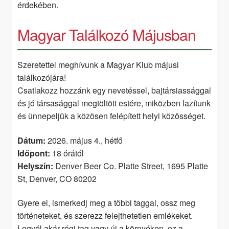
érdekében.
Magyar Találkozó Májusban
Szeretettel meghívunk a Magyar Klub májusi
találkozójára!
Csatlakozz hozzánk egy nevetéssel, bajtársiassággal
és jó társasággal megtöltött estére, miközben lazítunk
és ünnepeljük a közösen felépített helyi közösséget.
Dátum:
2026. május 4., hétfő
Időpont:
18 órától
Helyszín:
Denver Beer Co. Platte Street, 1695 Platte
St, Denver, CO 80202
Gyere el, ismerkedj meg a többi taggal, ossz meg
történeteket, és szerezz felejthetetlen emlékeket.
Legyél akár régi tag vagy új a környéken, ez a