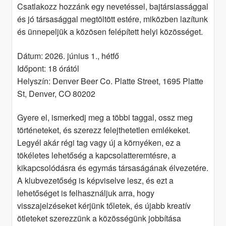
Csatlakozz hozzánk egy nevetéssel, bajtársiassággal
és jó társasággal megtöltött estére, miközben lazítunk
és ünnepeljük a közösen felépített helyi közösséget.
Dátum: 2026. június 1., hétfő
Időpont: 18 órától
Helyszín: Denver Beer Co. Platte Street, 1695 Platte
St, Denver, CO 80202
Gyere el, ismerkedj meg a többi taggal, ossz meg
történeteket, és szerezz felejthetetlen emlékeket.
Legyél akár régi tag vagy új a környéken, ez a
tökéletes lehetőség a kapcsolatteremtésre, a
kikapcsolódásra és egymás társaságának élvezetére.
A klubvezetőség is képviselve lesz, és ezt a
lehetőséget is felhasználjuk arra, hogy
visszajelzéseket kérjünk tőletek, és újabb kreatív
ötleteket szerezzünk a közösségünk jobbítása