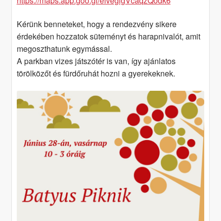
https://maps.app.goo.gl/efvegigVcaqzQodk6
Kérünk benneteket, hogy a rendezvény sikere
érdekében hozzatok süteményt és harapnivalót, amit
megoszthatunk egymással.
A parkban vizes játszótér is van, így ajánlatos
törölközőt és fürdőruhát hozni a gyerekeknek.