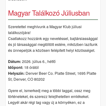
Magyar Találkozó Júliusban
Szeretettel meghívunk a Magyar Klub júliusi
találkozójára!
Csatlakozz hozzánk egy nevetéssel, bajtársiassággal
és jó társasággal megtöltött estére, miközben lazítunk
és ünnepeljük a közösen felépített helyi közösséget.
Dátum:
2026. július 6., hétfő
Időpont:
18 órától
Helyszín:
Denver Beer Co. Platte Street, 1695 Platte
St, Denver, CO 80202
Gyere el, ismerkedj meg a többi taggal, ossz meg
történeteket, és szerezz felejthetetlen emlékeket.
Legyél akár régi tag vagy új a környéken, ez a