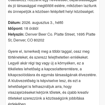
és jó társasággal megtöltött estére, miközben lazítunk
és ünnepeljük a közösen felépített helyi közösséget.
Dátum:
2026. augusztus 3., hétfő
Időpont:
18 órától
Helyszín:
Denver Beer Co. Platte Street, 1695 Platte
St, Denver, CO 80202
Gyere el, ismerkedj meg a többi taggal, ossz meg
történeteket, és szerezz felejthetetlen emlékeket.
Legyél akár régi tag vagy új a környéken, ez a
tökéletes lehetőség a kapcsolatteremtésre, a
kikapcsolódásra és egymás társaságának élvezetére.
A klubvezetőség is képviselve lesz, és ezt a
lehetőséget is felhasználjuk arra, hogy
visszajelzéseket kérjünk tőletek, és újabb kreatív
ötleteket szerezzünk a közösségünk jobbítása
érdekében.