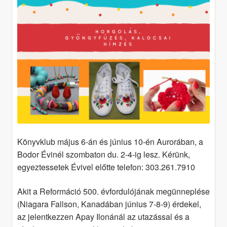
Könyvklub május 6-án és június 10-én Aurorában, a
Bodor Évinél szombaton du. 2-4-ig lesz. Kérünk,
egyeztessetek Évivel előtte telefon: 303.261.7910
Akit a Reformáció 500. évfordulójának megünneplése
(Niagara Fallson, Kanadában június 7-8-9) érdekel,
az jelentkezzen Apay Ilonánál az utazással és a