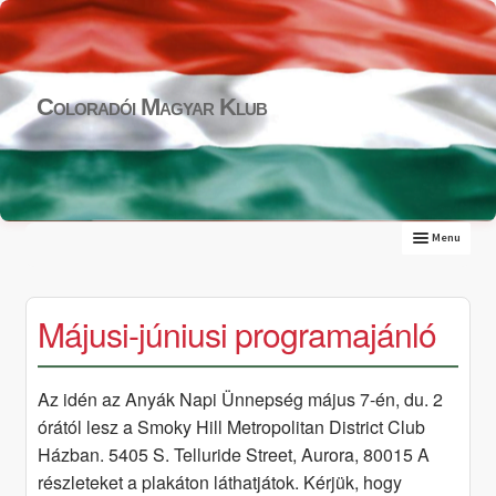
Skip
Skip
to
to
navigation
content
Coloradói Magyar Klub
Menu
Expand
RÓLUNK
child
ESEMÉNYNAPTÁR
menu
GALÉRIA
Májusi-júniusi programajánló
Expand
PROGRAMJAINKBÓL
child
KONZULÁTUS
menu
Expand
KAPCSOLAT
Az idén az Anyák Napi Ünnepség május 7-én, du. 2
child
órától lesz a Smoky Hill Metropolitan District Club
menu
Házban. 5405 S. Telluride Street, Aurora, 80015 A
részleteket a plakáton láthatjátok. Kérjük, hogy