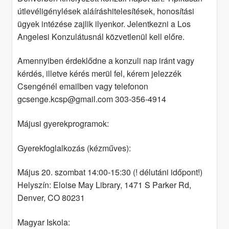
útlevéligénylések aláíráshitelesítések, honosítási
ügyek intézése zajlik ilyenkor. Jelentkezni a Los
Angelesi Konzulátusnál közvetlenül kell előre.
Amennyiben érdeklődne a konzuli nap iránt vagy
kérdés, illetve kérés merül fel, kérem jelezzék
Csengénél emailben vagy telefonon
gcsenge.kcsp@gmail.com 303-356-4914
Májusi gyerekprogramok:
Gyerekfoglalkozás (kézműves):
Május 20. szombat 14:00-15:30 (! délutáni időpont!)
Helyszín: Eloise May Library, 1471 S Parker Rd,
Denver, CO 80231
Magyar Iskola: