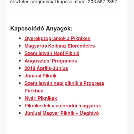
részletes programmal kapcsolatban. 303.587.2857
Kapcsolódó Anyagok:
Gyerekprogramok a Pikniken
Magyaros Kolbász Előrendelés
Szent István Napi Piknik
Augusztusi Programok
2019 Április-Június
Júniusi Piknik
Szent István napi piknik a Progress
Parkban
Nyári Piknikek
Piknikeztek a coloradói magyarok
Júniusi Magyar Piknik – Meghívó