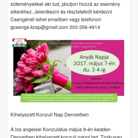
süteményekkel aki tud, járuljon hozzá az esemény
sikeréhez. Jelentkezni és részletekről kérdezni
Csengénél lehet emailben vagy telefonon
gcsenge.kcsp@gmail.com 303-356-4914
Kihelyezett Konzuli Nap Denverben
A los angelesi Konzulátus május 9-én kedden
Denverben kihelyezett konzuli napot tart. Tipikusan