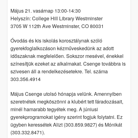
Május 21. vasárnap 13:00-14:30
Helyszín: College Hill Library Westminster
3705 W 112th Ave Westminster, CO 80031
Óvodás és kis iskolás korosztálynak szóló
gyerekfoglalkozáson kézműveskedünk az adott
időszaknak megfelelően. Sokszor mesével, énekkel
színesítjük ezeket az alkalmakat. Csenge továbbra is
szivesen áll a rendelkezésetekre. Tel. száma
303.356.4914
Május Csenge utolsó hónapja velünk. Amennyiben
szeretnétek megköszönni a klubért tett fáradozásait,
minél hamarabb tegyétek meg. A júniusi
gyerekprogramokat igény szerint fogjuk folytatni. Ez
ügyben keressétek Alizt (303.859.9827) és Mónikát
(303.332.8471).