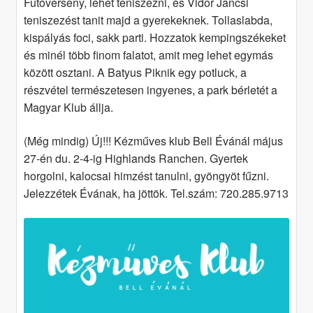
Futóverseny, lehet teniszezni, és Vidor Jancsi
teniszezést tanit majd a gyerekeknek. Tollaslabda,
kispályás foci, sakk parti. Hozzatok kempingszékeket
és minél több finom falatot, amit meg lehet egymás
között osztani. A Batyus Piknik egy potluck, a
részvétel természetesen ingyenes, a park bérletét a
Magyar Klub állja.
(Még mindig) Új!!! Kézműves klub Bell Évánál május
27-én du. 2-4-ig Highlands Ranchen. Gyertek
horgolni, kalocsai himzést tanulni, gyöngyöt fűzni.
Jelezzétek Évának, ha jöttök. Tel.szám: 720.285.9713