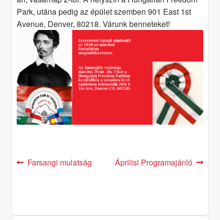
Park, utána pedig az épület szemben 901 East 1st
Avenue, Denver, 80218. Várunk benneteket!
Post
Previous
Next
Farsangi mulatság
Áprilisi Programajánló
post:
post:
navigation