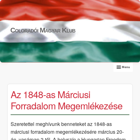
Skip
Skip
to
to
navigation
content
Coloradói Magyar Klub
Menu
Expand
RÓLUNK
child
ESEMÉNYNAPTÁR
menu
GALÉRIA
Az 1848-as Márciusi
Expand
PROGRAMJAINKBÓL
child
Forradalom Megemlékezése
KONZULÁTUS
menu
Expand
KAPCSOLAT
child
menu
Szeretettel meghívunk benneteket az 1848-as
márciusi forradalom megemlékezésére március 20-
án, vasárnap 2-től. A helyszín a Hungarian Freedom