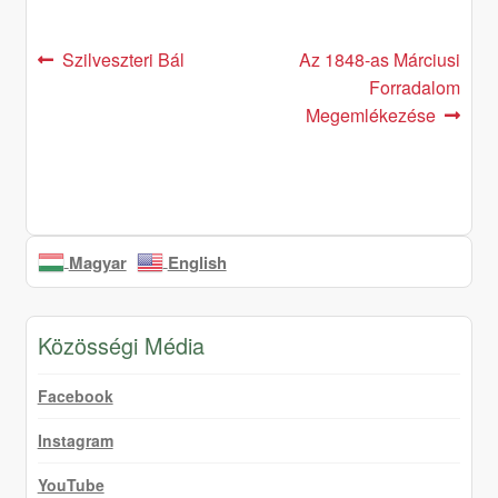
Post
Previous
Next
Szilveszteri Bál
Az 1848-as Márciusi
post:
post:
Forradalom
navigation
Megemlékezése
Magyar
English
Közösségi Média
Facebook
Instagram
YouTube