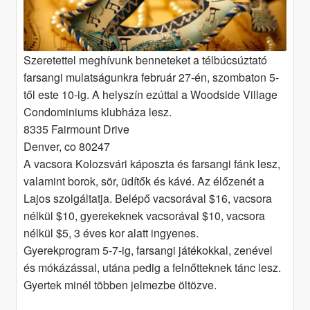
Szeretettel meghívunk benneteket a télbúcsúztató
farsangi mulatságunkra február 27-én, szombaton 5-
től este 10-ig. A helyszín ezúttal a Woodside Village
Condominiums klubháza lesz.
8335 Fairmount Drive
Denver, co 80247
A vacsora Kolozsvári káposzta és farsangi fánk lesz,
valamint borok, sör, üdítők és kávé. Az élőzenét a
Lajos szolgáltatja. Belépő vacsorával $16, vacsora
nélkül $10, gyerekeknek vacsorával $10, vacsora
nélkül $5, 3 éves kor alatt ingyenes.
Gyerekprogram 5-7-ig, farsangi játékokkal, zenével
és mókázással, utána pedig a felnőtteknek tánc lesz.
Gyertek minél többen jelmezbe öltözve.