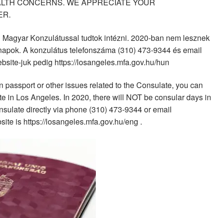
ALTH CONCERNS. WE APPRECIATE YOUR
ER.
 Magyar Konzulátussal tudtok intézni. 2020-ban nem lesznek
napok. A konzulátus telefonszáma (310) 473-9344 és email
bsite-juk pedig https://losangeles.mfa.gov.hu/hun
n passport or other issues related to the Consulate, you can
e in Los Angeles. In 2020, there will NOT be consular days in
nsulate directly via phone (310) 473-9344 or email
ite is https://losangeles.mfa.gov.hu/eng .