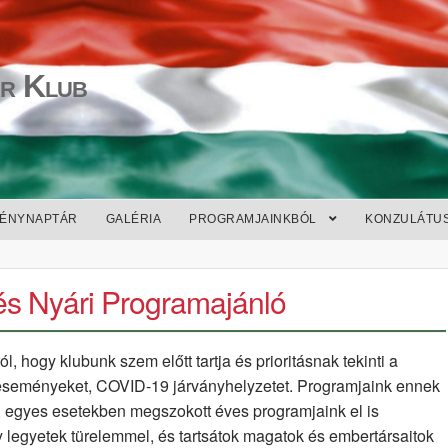
r Klub
ÉNYNAPTÁR
GALÉRIA
PROGRAMJAINKBÓL
KONZULÁTU
és Nyári Programajánló
l, hogy klubunk szem előtt tartja és prioritásnak tekinti a
eseményeket, COVID-19 járványhelyzetet. Programjaink ennek
 egyes esetekben megszokott éves programjaink el is
legyetek türelemmel, és tartsátok magatok és embertársaitok