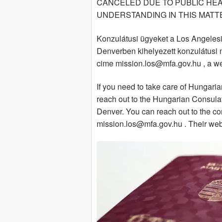
CANCELED DUE TO PUBLIC HE
UNDERSTANDING IN THIS MATT
Konzulátusi ügyeket a Los Angelesi
Denverben kihelyezett konzulátusi 
cime mission.los@mfa.gov.hu , a we
If you need to take care of Hungaria
reach out to the Hungarian Consulat
Denver. You can reach out to the co
mission.los@mfa.gov.hu . Their webs