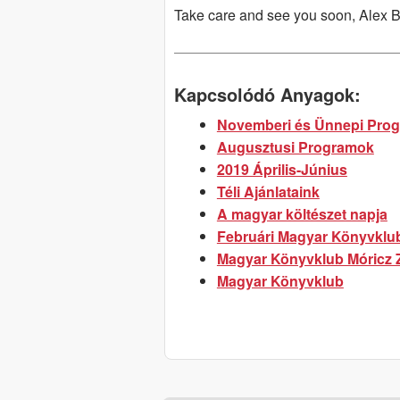
Take care and see you soon, Alex 
Kapcsolódó Anyagok:
Novemberi és Ünnepi Prog
Augusztusi Programok
2019 Április-Június
Téli Ajánlataink
A magyar költészet napja
Februári Magyar Könyvklu
Magyar Könyvklub Móricz
Magyar Könyvklub