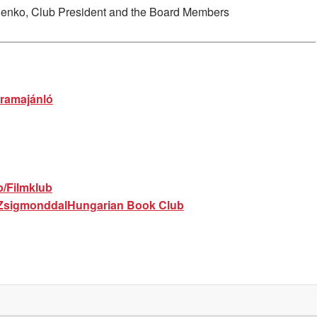
Benko, Club President and the Board Members
ramajánló
b/Filmklub
 Zsigmonddal
Hungarian Book Club