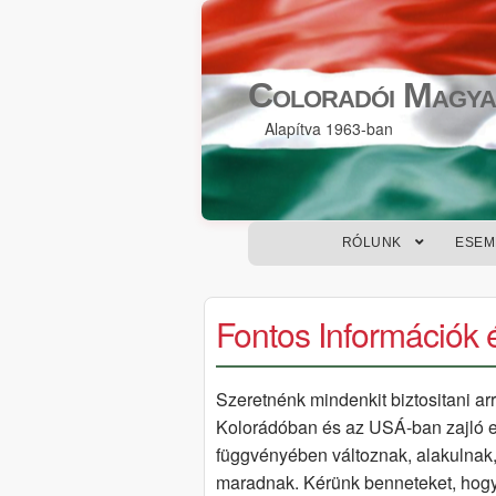
Skip
Skip
to
to
Coloradói Magya
navigation
content
Alapítva 1963-ban
RÓLUNK
ESEM
Fontos Információk 
Szeretnénk mindenkit biztositani arró
Kolorádóban és az USÁ-ban zajló 
függvényében változnak, alakulnak,
maradnak. Kérünk benneteket, hogy 