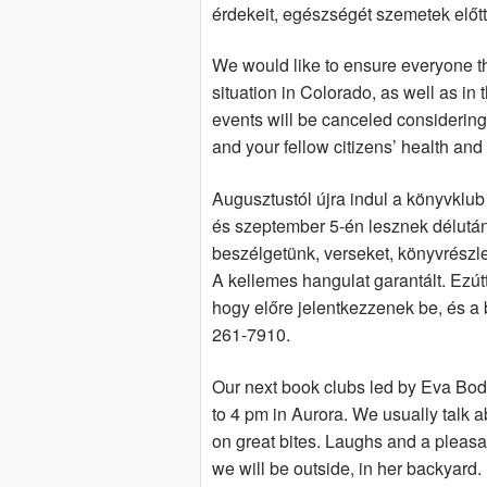
érdekeit, egészségét szemetek előtt
We would like to ensure everyone t
situation in Colorado, as well as in 
events will be canceled considering 
and your fellow citizens’ health and 
Augusztustól újra indul a könyvklu
és szeptember 5-én lesznek délután
beszélgetünk, verseket, könyvrészle
A kellemes hangulat garantált. Ezútt
hogy előre jelentkezzenek be, és a 
261-7910.
Our next book clubs led by Eva Bod
to 4 pm in Aurora. We usually talk 
on great bites. Laughs and a pleas
we will be outside, in her backyard.