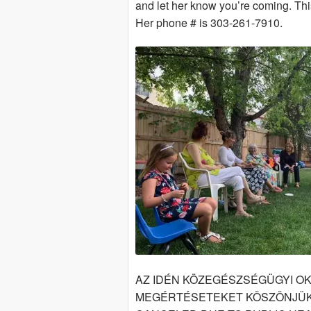
and let her know you’re coming. This
Her phone # is 303-261-7910.
AZ IDÉN KÖZEGÉSZSÉGÜGYI OKO
MEGÉRTÉSETEKET KÖSZÖNJÜK. 