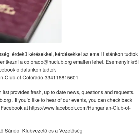
ségi érdekű kérésekkel, kérdésekkel az email listánkon tudtok
elentkezni a colorado@huclub.org emailen lehet. Eseményinkről
acebook oldalunkon tudtok
an-Club-of-Colorado-334116815601
on list provides fresh, up to date news, questions and requests.
org . If you’d like to hear of our events, you can check back
on Facebook at https://www.facebook.com/Hungarian-Club-of-
kő Sándor Klubvezető és a Vezetőség