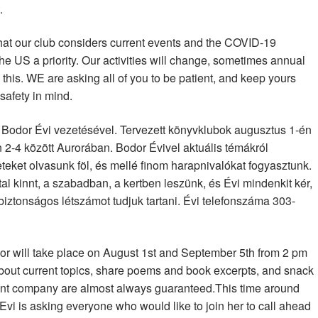
.
hat our club considers current events and the COVID-19
the US a priority. Our activities will change, sometimes annual
this. WE are asking all of you to be patient, and keep yours
safety in mind.
b Bodor Évi vezetésével. Tervezett könyvklubok augusztus 1-én
 2-4 között Aurorában. Bodor Évivel aktuális témákról
teket olvasunk föl, és mellé finom harapnivalókat fogyasztunk.
al kinnt, a szabadban, a kertben leszünk, és Évi mindenkit kér,
biztonságos létszámot tudjuk tartani. Évi telefonszáma 303-
or will take place on August 1st and September 5th from 2 pm
about current topics, share poems and book excerpts, and snack
ant company are almost always guaranteed.This time around
 Evi is asking everyone who would like to join her to call ahead