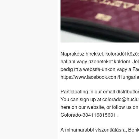
Naprakész hirekkel, kolorádói közös
hallani vagy üzeneteket küldeni. J
pedig itt a website-unkon vagy a F
https://www.facebook.com/Hungari
Participating in our email distributi
You can sign up at colorado@huclub.
here on our website, or follow us 
Colorado-334116815601 .
A mihamarabbi viszontlátásra, Ben