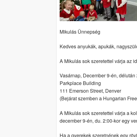
Mikulás Ünnepség
Kedves anyukák, apukák, nagyszül
A Mikulás sok szeretettel várja az 
Vasárnap, December 9-én, délután 2
Parkplace Building
111 Emerson Street, Denver
(Bejárat szemben a Hungarian Fre
A Mikulás sok szeretettel várja a k
december 9-én, du. 2:00-kor egy ve
Ha a gyerekek szeretnének egy röv