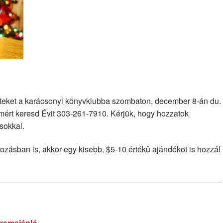
eteket a karácsonyi könyvklubba szombaton, december 8-án du.
imért keresd Évit 303-261-7910. Kérjük, hogy hozzatok
sokkal.
ozásban is, akkor egy kisebb, $5-10 értékû ajándékot is hozzál
ramajánló