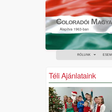
Skip
Skip
to
to
Coloradói Magya
navigation
content
Alapítva 1963-ban
RÓLUNK
ESEM
Téli Ajánlataink