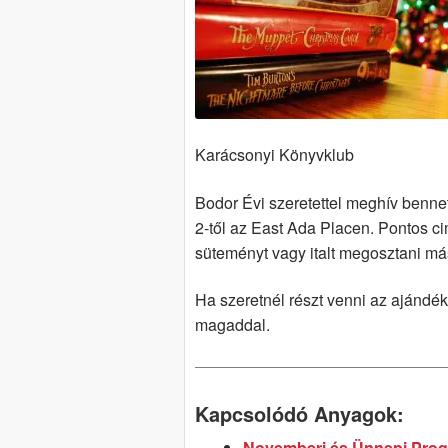
Karácsonyi Könyvklub
Bodor Évi szeretettel meghív benn
2-től az East Ada Placen. Pontos c
süteményt vagy italt megosztani má
Ha szeretnél részt venni az ajándék
magaddal.
Kapcsolódó Anyagok:
Novemberi és Ünnepi Prog