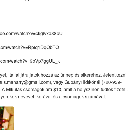
tube.com/watch?v=ckgivxd38bU
be.com/watch?v=Rpiq1DqObTQ
ube.com/watch?v=9bVp7ggUL_k
el, itallal járuljatok hozzá az ünneplés sikeréhez. Jelentkezni
ti.s.maharry@gmail.com), vagy Gubányi Ildikónál (720-939-
A Mikulás csomagok ára $10, amit a helyszinen tudtok fizetni.
 gyerekek nevével, korával és a csomagok számával.