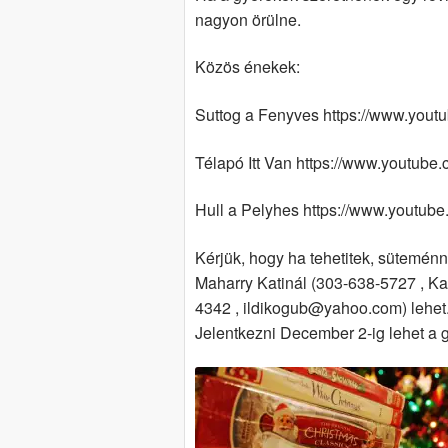
nagyon örülne.
Közös énekek:
Suttog a Fenyves https://www.you
Télapó Itt Van https://www.youtu
Hull a Pelyhes https://www.yout
Kérjük, hogy ha tehetitek, süteménny
Maharry Katinál (303-638-5727 , Ka
4342 , ildikogub@yahoo.com) lehet. 
Jelentkezni December 2-ig lehet a