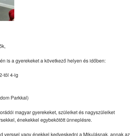
ők,
idén is a gyerekeket a következő helyen és időben:
-tôl 4-ig
edom Parkkal)
olorádói magyar gyerekeket, szüleiket és nagyszüleiket
rsekkel, énekekkel egybekötött ünneplésre.
id verssel vagy énekkel kedveskedni a Mikulásnak, annak az