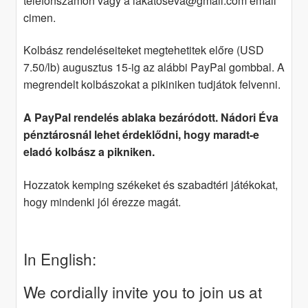
telefonszámon vagy a lakatoseva@gmail.com email
cimen.
Kolbász rendeléseiteket megtehetitek előre (USD
7.50/lb) augusztus 15-ig az alábbi PayPal gombbal. A
megrendelt kolbászokat a pikiniken tudjátok felvenni.
A PayPal rendelés ablaka bezáródott. Nádori Éva
pénztárosnál lehet érdeklődni, hogy maradt-e
eladó kolbász a pikniken.
Hozzatok kemping székeket és szabadtéri játékokat,
hogy mindenki jól érezze magát.
In English:
We cordially invite you to join us at