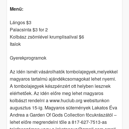
Menü:
Lángos $3
Palacsinta $3 for 2
Kolbász zsömlével krumplisalival $6
Italok
Gyerekprogramok
Az idén ismét vásárolhatók tombolajegyek,melyekkel
magyaros tartalmú ajándékcsomagokat lehet nyerni.
A tombolajegyek készpénzért ott helyben lesznek
elérhetőek. Az idén előre meg lehet magyaros
kolbászt rendelni a www.huclub.org websitunkon
augusztus 15-ig. Magyaros sütemények Lakatos Éva
Andrea a Garden Of Gods Collection fôcukrászától –
lehet előre megrendelni tőle a 817-627-7513-as