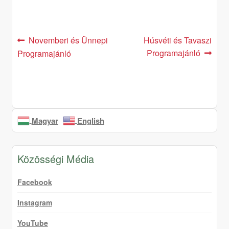
Post
Previous
Next
Novemberi és Ünnepi
Húsvéti és Tavaszi
post:
post:
Programajánló
Programajánló
navigation
Magyar
English
Közösségi Média
Facebook
Instagram
YouTube