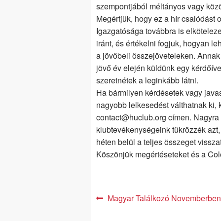
szempontjából méltányos vagy köz
Megértjük, hogy ez a hír csalódást 
Igazgatósága továbbra is elkötele
iránt, és értékelni fogjuk, hogyan l
a jövőbeli összejöveteleken. Anna
jövő év elején küldünk egy kérdőíve
szeretnétek a leginkább látni.
Ha bármilyen kérdésetek vagy javas
nagyobb lelkesedést válthatnak ki, 
contact@huclub.org címen. Nagyra ér
klubtevékenységeink tükrözzék azt, 
héten belül a teljes összeget visszat
Köszönjük megértéseteket és a Col
Post
Previous
Magyar Találkozó Novemberben
post:
navigation