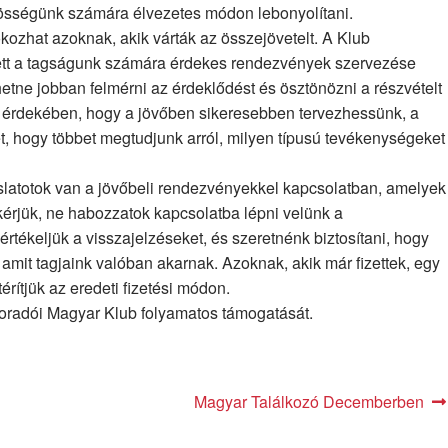
össégünk számára élvezetes módon lebonyolítani.
okozhat azoknak, akik várták az összejövetelt. A Klub
zett a tagságunk számára érdekes rendezvények szervezése
ehetne jobban felmérni az érdeklődést és ösztönözni a részvételt
k érdekében, hogy a jövőben sikeresebben tervezhessünk, a
t, hogy többet megtudjunk arról, milyen típusú tevékenységeket
latotok van a jövőbeli rendezvényekkel kapcsolatban, amelyek
kérjük, ne habozzatok kapcsolatba lépni velünk a
tékeljük a visszajelzéseket, és szeretnénk biztosítani, hogy
amit tagjaink valóban akarnak. Azoknak, akik már fizettek, egy
érítjük az eredeti fizetési módon.
oradói Magyar Klub folyamatos támogatását.
Next
Magyar Találkozó Decemberben
post: