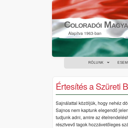
Skip
Skip
to
to
Coloradói Magya
navigation
content
Alapítva 1963-ban
RÓLUNK
ESEM
Értesítés a Szüreti
Sajnálattal közöljük, hogy nehéz dö
Sajnos nem kaptunk elegendő jelen
tudjunk adni, amire az ételrendelé
résztvevő tagok hozzávetőleges sz