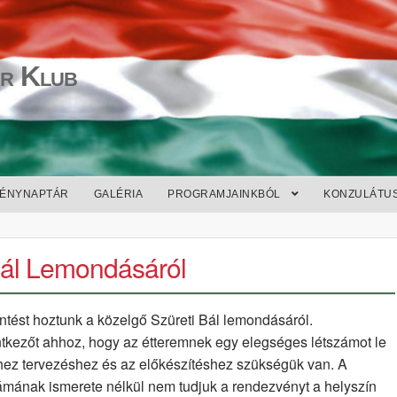
r Klub
ÉNYNAPTÁR
GALÉRIA
PROGRAMJAINKBÓL
KONZULÁTU
 Bál Lemondásáról
ntést hoztunk a közelgő Szüreti Bál lemondásáról.
tkezőt ahhoz, hogy az étteremnek egy elegséges létszámot le
shez tervezéshez és az előkészítéshez szükségük van. A
ámának ismerete nélkül nem tudjuk a rendezvényt a helyszín