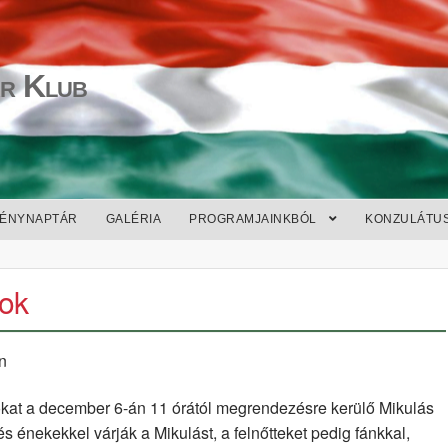
r Klub
ÉNYNAPTÁR
GALÉRIA
PROGRAMJAINKBÓL
KONZULÁTU
ok
n
yokat a december 6-án 11 órától megrendezésre kerülő Mikulás
 énekekkel várják a Mikulást, a felnőtteket pedig fánkkal,