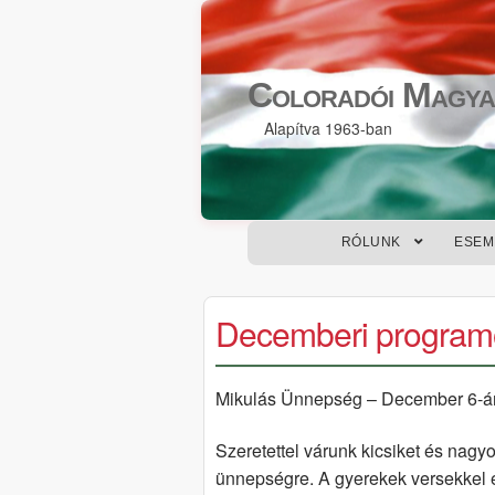
Skip
Skip
to
to
Coloradói Magya
navigation
content
Alapítva 1963-ban
RÓLUNK
ESEM
Decemberi program
Mikulás Ünnepség – December 6-á
Szeretettel várunk kicsiket és nag
ünnepségre. A gyerekek versekkel és