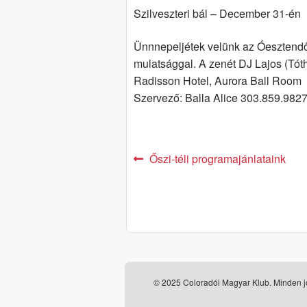
Szilveszteri bál – December 31-én
Ünnnepeljétek velünk az Óesztendő
mulatsággal. A zenét DJ Lajos (Tóth 
Radisson Hotel, Aurora Ball Room
Szervező: Balla Alice 303.859.982
Post
Previous
Őszi-téli programajánlataink
post:
navigation
© 2025 Coloradói Magyar Klub. Minden jo