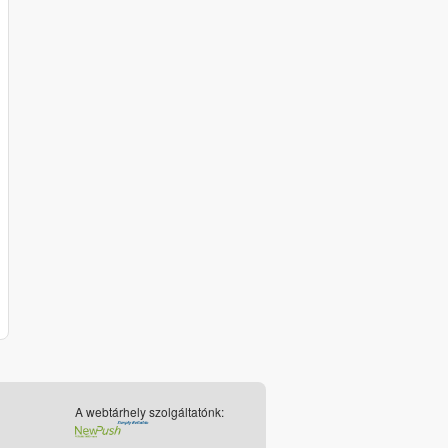
A webtárhely szolgáltatónk: