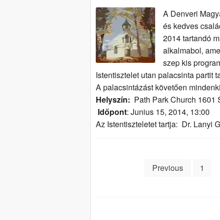
A Denveri Magya
és kedves családj
2014 tartandó ma
alkalmabol, am
szep kis progra
Istentisztelet utan palacsinta partit
A palacsintázást követően mindenki
Helyszí
n:
Path Park Church 1601 S
Időpont
: Junius 15, 2014, 13:00
Az Istentiszteletet tartja: Dr. Lanyi
Posts
Previous
1
pagination