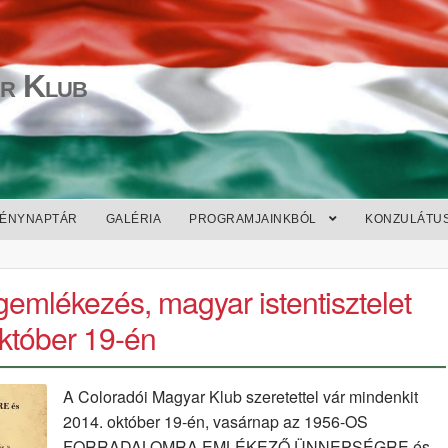
r Klub
ÉNYNAPTÁR
GALÉRIA
PROGRAMJAINKBÓL
KONZULÁTU
emlékezés, magyar istentisztelet
któber 19-én
A Coloradói Magyar Klub szeretettel vár mindenkit
2014. október 19-én, vasárnap az 1956-OS
FORRADALOMRA EMLÉKEZŐ ÜNNEPSÉGRE és