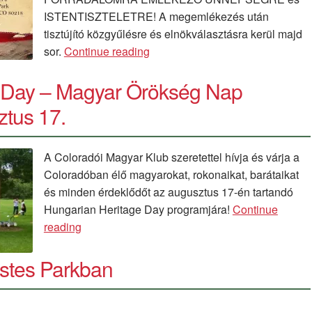
ISTENTISZTELETRE! A megemlékezés után
tisztújító közgyűlésre és elnökválasztásra kerül majd
Októberi
sor.
Continue reading
ünnepi
 Day – Magyar Örökség Nap
megemlékezés,
magyar
tus 17.
istentisztelet
és
éves
A Coloradói Magyar Klub szeretettel hívja és várja a
közgyűlés
Coloradóban élő magyarokat, rokonaikat, barátaikat
október
és minden érdeklődőt az augusztus 17-én tartandó
19-
Hungarian Heritage Day programjára!
Continue
én
Hungarian
reading
Heritage
Day
Estes Parkban
–
Magyar