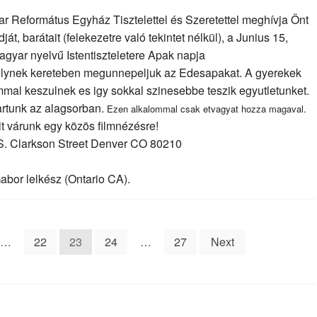
r Református Egyház Tisztelettel és Szeretettel meghívja Önt
át, barátait (felekezetre való tekintet nélkül), a Junius 15,
gyar nyelvű Istentiszteletere Apak napja
elynek kereteben megunnepeljuk az Edesapakat. A gyerekek
mmal keszulnek es igy sokkal szinesebbe teszik egyutletunket.
 tartunk az alagsorban.
Ezen alkalommal csak etvagyat hozza magaval.
t várunk egy közös filmnézésre!
. Clarkson Street Denver CO 80210
 Gabor lelkész (Ontario CA).
…
22
23
24
…
27
Next