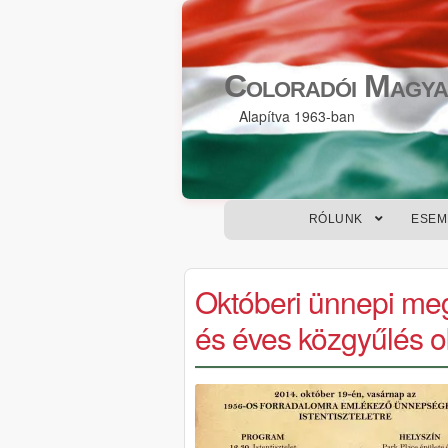
Skip
Skip
to
to
Coloradói Magya
navigation
content
Alapítva 1963-ban
RÓLUNK
ESEM
Októberi ünnepi meg
és éves közgyűlés o