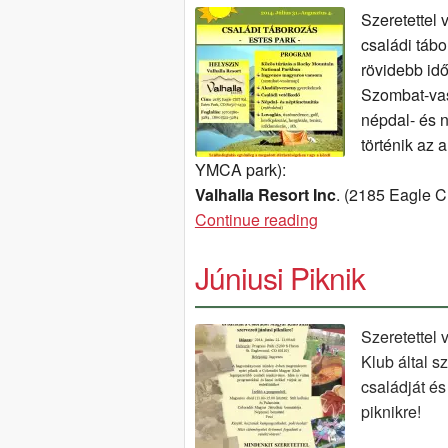
Szeretettel
családi tábo
rövidebb id
Szombat-vas
népdal- és n
történik az 
YMCA
park
):
Valhalla Resort Inc
. (2185 Eagle C
Családi
Continue reading
táborozás
Júniusi Piknik
Estes
Parkban
Szeretettel 
Klub által s
családját és
piknikre!