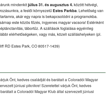
Örökség
 várunk mindenkit
július 31. és augusztus 4.
között hétvégi,
Nap
rozásunkra, a festői környezetű
Estes
Parkba
. Lehetőség van
Denverben
őtartamra, akár egy napra is bekapcsolódni a programokba.
–
árnap este közös főzés, ingyenes magyar vacsora! Esténként
Augusztus
éptánctanítás, tábortűz. A szállások foglalása egyénileg
17.
alábbi elérhetőségeken, vagy más, közeli szálláshelyeken (pl.
liff RD
Estes
Park
, CO 80517-1439)
várjuk Önt, kedves családját és barátait a Coloradói Magyar
zervezett júniusi piknikre! Szeretettel várjuk Önt, kedves
 barátait a Coloradói Magyar Klub által szervezett júniusi