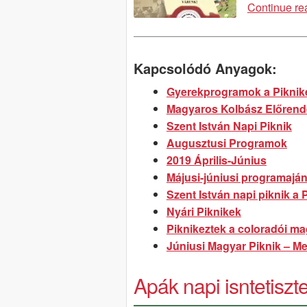
Continue re
Kapcsolódó Anyagok:
Gyerekprogramok a Piknik
Magyaros Kolbász Előrend
Szent István Napi Piknik
Augusztusi Programok
2019 Április-Június
Májusi-júniusi programaján
Szent István napi piknik a
Nyári Piknikek
Piknikeztek a coloradói m
Júniusi Magyar Piknik – M
Apák napi isntetiszt