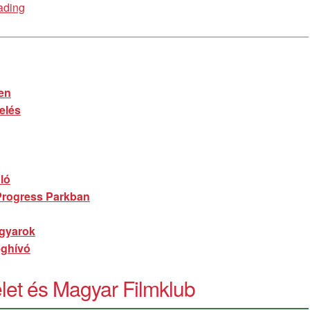
Júniusi
ading
Piknik
en
elés
ló
 Progress Parkban
agyarok
eghívó
elet és Magyar Filmklub