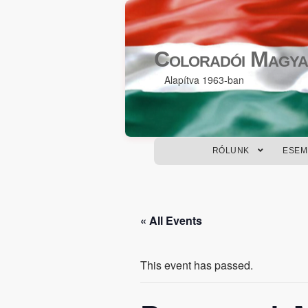
Skip
Skip
to
to
Coloradói Magya
navigation
content
Alapítva 1963-ban
RÓLUNK
ESEM
« All Events
This event has passed.