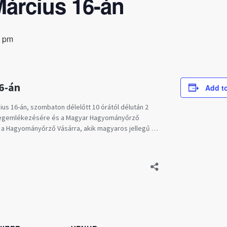
árcius 16-án
0 pm
Add t